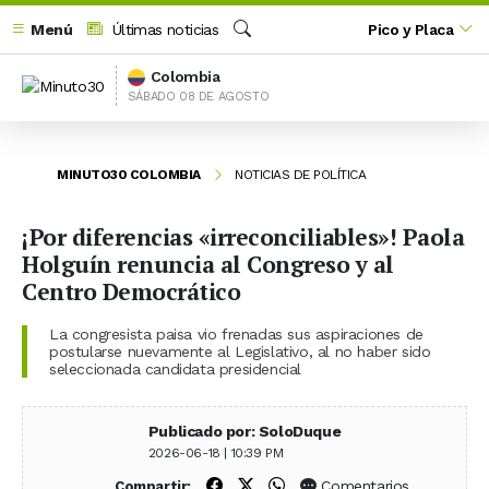
Menú
Últimas noticias
Pico y Placa
Buscar
Colombia
SÁBADO 08 DE AGOSTO
MINUTO30 COLOMBIA
NOTICIAS DE POLÍTICA
¡Por diferencias «irreconciliables»! Paola
Holguín renuncia al Congreso y al
Centro Democrático
La congresista paisa vio frenadas sus aspiraciones de
postularse nuevamente al Legislativo, al no haber sido
seleccionada candidata presidencial
Publicado por: SoloDuque
2026-06-18 | 10:39 PM
Compartir en Facebook
Compartir en X (Twitter)
Compartir en WhatsApp
Comentarios
Compartir: