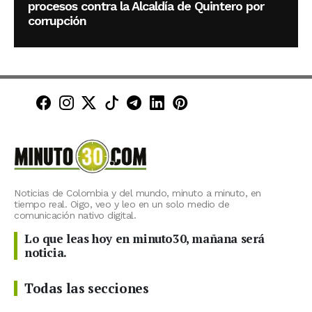
procesos contra la Alcaldía de Quintero por
corrupción
Minuto30 en Facebook
Minuto30 en Instagram
Minuto30 en X (Twitter)
Minuto30 en TikTok
Canal de Minuto30 en T
Minuto30 en LinkedIn
Minuto30 en Pinte
Noticias de Colombia y del mundo, minuto a minuto, en
tiempo real. Oigo, veo y leo en un solo medio de
comunicación nativo digital.
Lo que leas hoy en minuto30, mañana será
noticia.
Todas las secciones