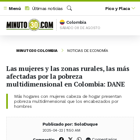
Menú
Últimas noticias
Pico y Placa
Buscar
Colombia
SÁBADO 08 DE AGOSTO
MINUTO30 COLOMBIA
NOTICIAS DE ECONOMÍA
Las mujeres y las zonas rurales, las más
afectadas por la pobreza
multidimensional en Colombia: DANE
Más hogares con mujeres cabeza de hogar presentan
pobreza multidimensional que los encabezados por
hombres
Publicado por: SoloDuque
2025-04-22 | 11:50 AM
Compartir en Facebook
Compartir en X (Twitter)
Compartir en WhatsApp
Comentarios
Compartir: