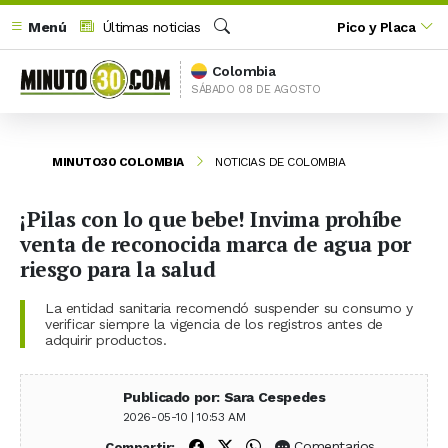
Menú
Últimas noticias
Pico y Placa
Buscar
Colombia
SÁBADO 08 DE AGOSTO
MINUTO30 COLOMBIA
NOTICIAS DE COLOMBIA
¡Pilas con lo que bebe! Invima prohíbe
venta de reconocida marca de agua por
riesgo para la salud
La entidad sanitaria recomendó suspender su consumo y
verificar siempre la vigencia de los registros antes de
adquirir productos.
Publicado por: Sara Cespedes
2026-05-10 | 10:53 AM
Compartir en Facebook
Compartir en X (Twitter)
Compartir en WhatsApp
Comentarios
Compartir: