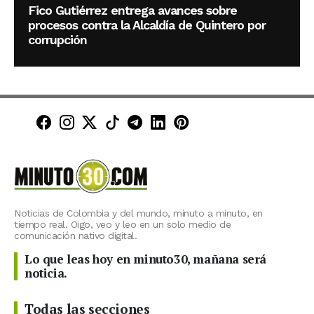
Fico Gutiérrez entrega avances sobre
procesos contra la Alcaldía de Quintero por
corrupción
Minuto30 en Facebook
Minuto30 en Instagram
Minuto30 en X (Twitter)
Minuto30 en TikTok
Canal de Minuto30 en T
Minuto30 en LinkedIn
Minuto30 en Pinte
Noticias de Colombia y del mundo, minuto a minuto, en
tiempo real. Oigo, veo y leo en un solo medio de
comunicación nativo digital.
Lo que leas hoy en minuto30, mañana será
noticia.
Todas las secciones