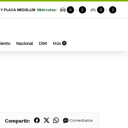
Miércoles:
0
-
2
0
-
2
 Y PLACA MEDELLÍN
iento
Nacional
DIM
Más
Compartir en Facebook
Compartir en X (Twitter)
Compartir en WhatsApp
Compartir:
Comentarios