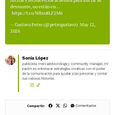
desmonte, no están en…
https://t.co/W8xo8LF2M6
— Gustavo Petro (@petrogustavo)
May 12,
2026
Sonia López
publicista, mercadotecnóloga y community manager, mi
pasión es entrelazar estrategias creativas con el poder
de la comunicación para ayudar a las personas y contar
sus valiosas historias.
Compartir en Facebook
Compartir en X (Twitter)
Compartir en WhatsApp
Comentarios
Compartir: