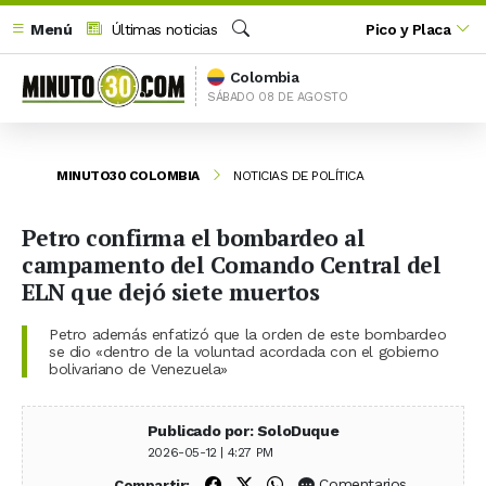
Menú
Últimas noticias
Pico y Placa
Buscar
Colombia
SÁBADO 08 DE AGOSTO
MINUTO30 COLOMBIA
NOTICIAS DE POLÍTICA
Petro confirma el bombardeo al
campamento del Comando Central del
ELN que dejó siete muertos
Petro además enfatizó que la orden de este bombardeo
se dio «dentro de la voluntad acordada con el gobierno
bolivariano de Venezuela»
Publicado por: SoloDuque
2026-05-12 | 4:27 PM
Compartir en Facebook
Compartir en X (Twitter)
Compartir en WhatsApp
Comentarios
Compartir: