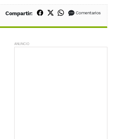
Compartir en Facebook
Compartir en X (Twitter)
Compartir en WhatsApp
Compartir:
Comentarios
ANUNCIO