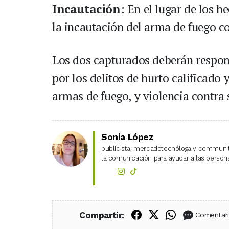
Incautación
: En el lugar de los h
la incautación del arma de fuego con
Los dos capturados deberán respond
por los delitos de hurto calificado 
armas de fuego, y violencia contra 
Sonia López
publicista, mercadotecnóloga y community
la comunicación para ayudar a las personas
Compartir en Fac
Compartir en X
Compartir
Compartir:
Comentar