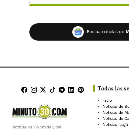
Reciba noticias de
M
Todas las s
Minuto30 en Facebook
Minuto30 en Instagram
Minuto30 en X (Twitter)
Minuto30 en TikTok
Canal de Minuto30 en
Minuto30 en Linke
Minuto30 en Pin
Inicio
Noticias de B
Noticias de M
Noticias de C
Noticias Itagüí
Noticias de Colombia y del