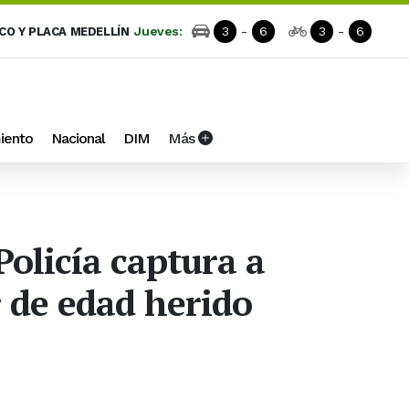
Jueves:
3
-
6
3
-
6
ICO Y PLACA MEDELLÍN
iento
Nacional
DIM
Más
Policía captura a
r de edad herido