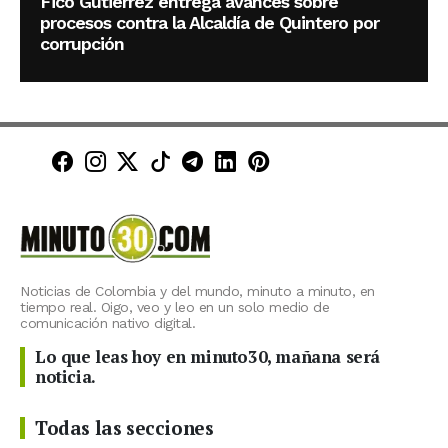
Fico Gutiérrez entrega avances sobre
procesos contra la Alcaldía de Quintero por
corrupción
Minuto30 en Facebook
Minuto30 en Instagram
Minuto30 en X (Twitter)
Minuto30 en TikTok
Canal de Minuto30 en T
Minuto30 en LinkedIn
Minuto30 en Pinte
Noticias de Colombia y del mundo, minuto a minuto, en
tiempo real. Oigo, veo y leo en un solo medio de
comunicación nativo digital.
Lo que leas hoy en minuto30, mañana será
noticia.
Todas las secciones