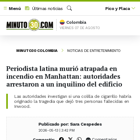
Menú
Últimas noticias
Pico y Placa
Buscar
Colombia
VIERNES 07 DE AGOSTO
MINUTO30 COLOMBIA
NOTICIAS DE ENTRETENIMIENTO
Periodista latina murió atrapada en
incendio en Manhattan: autoridades
arrestaron a un inquilino del edificio
Las autoridades investigan si una colilla de cigarrillo habría
originado la tragedia que dejó tres personas fallecidas en
Inwood.
Publicado por: Sara Cespedes
2026-05-13 | 3:42 PM
Compartir en Facebook
Compartir en X (Twitter)
Compartir en WhatsApp
Comentarios
Compartir: