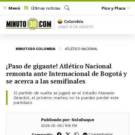
Menú
Últimas noticias
Pico y Placa
Buscar
Colombia
LUNES 10 DE AGOSTO
MINUTO30 COLOMBIA
ATLÉTICO NACIONAL
¡Paso de gigante! Atlético Nacional
remonta ante Internacional de Bogotá y
se acerca a las semifinales
El partido de vuelta se jugará en el Estadio Atanasio
Girardot, el próximo martes; no te puedes perder este
partidazo
Publicado por: SoloDuque
2026-05-09 | 11:16 PM
Compartir en Facebook
Compartir en X (Twitter)
Compartir en WhatsApp
Comentarios
Compartir: