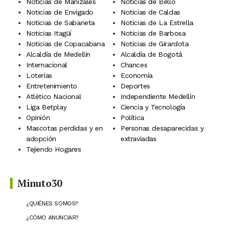
Noticias de Manizales
Noticias de Bello
Noticias de Envigado
Noticias de Caldas
Noticias de Sabaneta
Noticias de La Estrella
Noticias Itagüí
Noticias de Barbosa
Noticias de Copacabana
Noticias de Girardota
Alcaldía de Medellín
Alcaldía de Bogotá
Internacional
Chances
Loterías
Economía
Entretenimiento
Deportes
Atlético Nacional
Independiente Medellín
Liga Betplay
Ciencia y Tecnología
Opinión
Política
Mascotas perdidas y en
Personas desaparecidas y
adopción
extraviadas
Tejiendo Hogares
Minuto30
¿QUIÉNES SOMOS?
¿CÓMO ANUNCIAR?