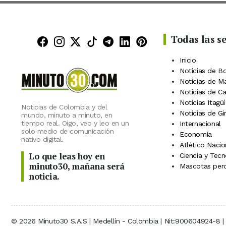
Todas las s
Minuto30 en Facebook
Minuto30 en Instagram
Minuto30 en X (Twitter)
Minuto30 en TikTok
Canal de Minuto30 en
Minuto30 en Linke
Minuto30 en Pin
Inicio
Noticias de B
Noticias de M
Noticias de C
Noticias Itagüí
Noticias de Colombia y del
Noticias de Gi
mundo, minuto a minuto, en
tiempo real. Oigo, veo y leo en un
Internacional
solo medio de comunicación
Economía
nativo digital.
Atlético Nacio
Lo que leas hoy en
Ciencia y Tecn
minuto30, mañana será
Mascotas perd
noticia.
© 2026 Minuto30 S.A.S | Medellín - Colombia | Nit:900604924-8