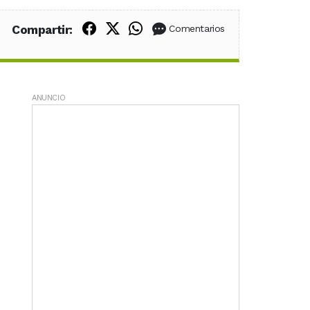
Compartir en Facebook
Compartir en X (Twitter)
Compartir en WhatsApp
Compartir:
Comentarios
ANUNCIO