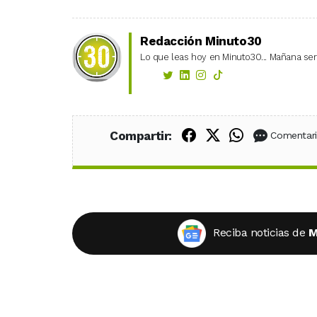
Redacción Minuto30
Lo que leas hoy en Minuto30... Mañana será
Compartir en Fac
Compartir en X
Compartir
Compartir:
Comentar
Reciba noticias de
M