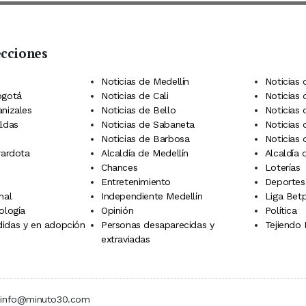
ecciones
 Telegram
dIn
terest
Noticias de Medellín
Noticias 
ogotá
Noticias de Cali
Noticias
anizales
Noticias de Bello
Noticias
aldas
Noticias de Sabaneta
Noticias 
Noticias de Barbosa
Noticias
rardota
Alcaldía de Medellín
Alcaldía
Chances
Loterías
Entretenimiento
Deportes
nal
Independiente Medellín
Liga Betp
ología
Opinión
Política
idas y en adopción
Personas desaparecidas y
Tejiendo
extraviadas
 | info@minuto30.com