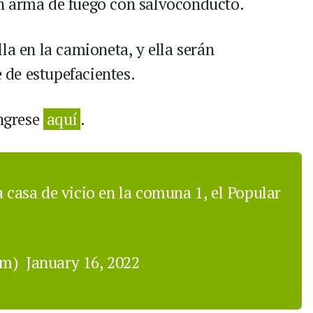
n arma de fuego con salvoconducto.
la en la camioneta, y ella serán
e de estupefacientes.
ingrese
aquí
.
asa de vicio en la comuna 1, el Popular
om)
January 16, 2022