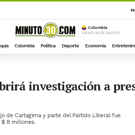
P
Colombia
JUEVES 06 DE AGOSTO
quia
Colombia
Política
Deporte
Economía
Entretenim
abrirá investigación a pr
jo de Cartagena y parte del Partido Liberal fue
 $ 8 millones.