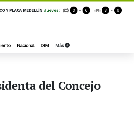
Jueves:
3
-
6
3
-
6
ICO Y PLACA MEDELLÍN
iento
Nacional
DIM
Más
esidenta del Concejo