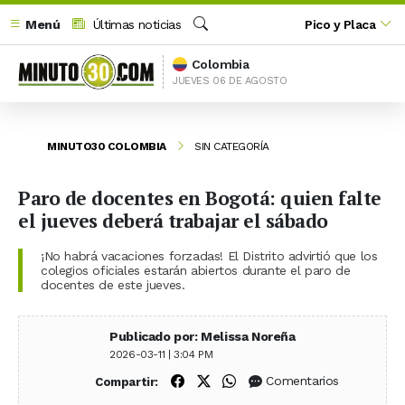
Menú
Últimas noticias
Pico y Placa
Buscar
Colombia
JUEVES 06 DE AGOSTO
MINUTO30 COLOMBIA
SIN CATEGORÍA
Paro de docentes en Bogotá: quien falte
el jueves deberá trabajar el sábado
¡No habrá vacaciones forzadas! El Distrito advirtió que los
colegios oficiales estarán abiertos durante el paro de
docentes de este jueves.
Publicado por: Melissa Noreña
2026-03-11 | 3:04 PM
Compartir en Facebook
Compartir en X (Twitter)
Compartir en WhatsApp
Comentarios
Compartir: