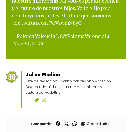
nuestras diferencias. Mi voto es por la decencia
y el futuro de nuestros hijos. Yo te elijo para
construyamos juntos el futuro que soñamos.
pic.twitter.com/7oVawmN8yG
— Paloma Valencia L (@PalomaValenciaL)
May 31, 2026
Julian Medina
Jefe de redacción. Escribo por pasión y vocación.
Seguidor del fútbol y amante de la historia y
cultura de Medellín.
Compartir en Facebook
Compartir en X (Twitter)
Compartir en WhatsApp
Comentarios
Compartir: