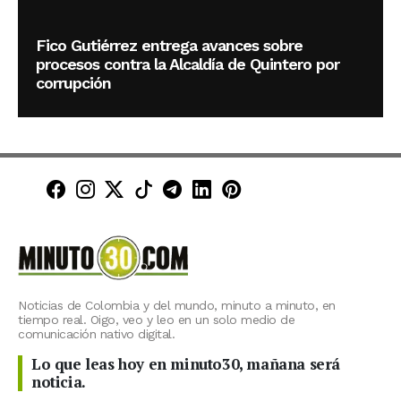
Fico Gutiérrez entrega avances sobre
procesos contra la Alcaldía de Quintero por
corrupción
Minuto30 en Facebook
Minuto30 en Instagram
Minuto30 en X (Twitter)
Minuto30 en TikTok
Canal de Minuto30 en T
Minuto30 en LinkedIn
Minuto30 en Pinte
Noticias de Colombia y del mundo, minuto a minuto, en
tiempo real. Oigo, veo y leo en un solo medio de
comunicación nativo digital.
Lo que leas hoy en minuto30, mañana será
noticia.