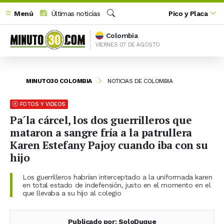
Menú
Últimas noticias
Pico y Placa
Buscar
Colombia
VIERNES 07 DE AGOSTO
MINUTO30 COLOMBIA
NOTICIAS DE COLOMBIA
FOTOS Y VIDEOS
Pa´la cárcel, los dos guerrilleros que
mataron a sangre fría a la patrullera
Karen Estefany Pajoy cuando iba con su
hijo
Los guerrilleros habrían interceptado a la uniformada karen
en total estado de indefensión, justo en el momento en el
que llevaba a su hijo al colegio
Publicado por: SoloDuque