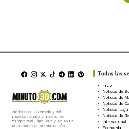
Todas las s
Minuto30 en Facebook
Minuto30 en Instagram
Minuto30 en X (Twitter)
Minuto30 en TikTok
Canal de Minuto30 en
Minuto30 en Linke
Minuto30 en Pin
Inicio
Noticias de B
Noticias de M
Noticias de C
Noticias Itagüí
Noticias de Colombia y del
Noticias de Gi
mundo, minuto a minuto, en
tiempo real. Oigo, veo y leo en un
Internacional
solo medio de comunicación
Economía