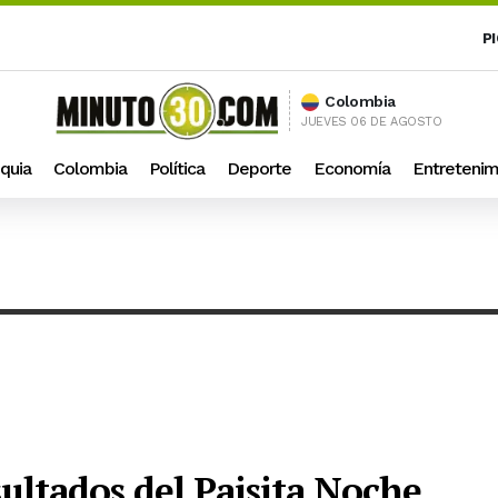
P
Colombia
JUEVES 06 DE AGOSTO
quia
Colombia
Política
Deporte
Economía
Entretenim
sultados del Paisita Noche