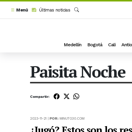
Menú
Últimas noticias
Buscar
Medellín
Bogotá
Cali
Antio
Paisita Noche
Compartir:
2023-11-21 |
POR:
MINUTO30.COM
¿Jugó? Estos son los re