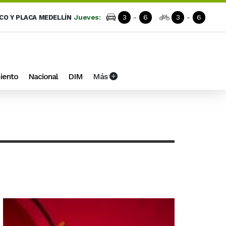
Jueves:
3
-
6
3
-
6
ICO Y PLACA MEDELLÍN
iento
Nacional
DIM
Más