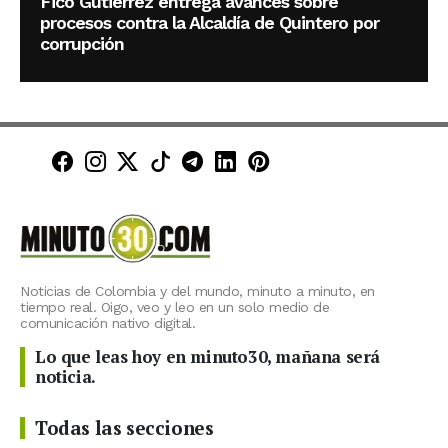
Fico Gutiérrez entrega avances sobre
procesos contra la Alcaldía de Quintero por
corrupción
Minuto30 en Facebook
Minuto30 en Instagram
Minuto30 en X (Twitter)
Minuto30 en TikTok
Canal de Minuto30 en T
Minuto30 en LinkedIn
Minuto30 en Pinte
Noticias de Colombia y del mundo, minuto a minuto, en
tiempo real. Oigo, veo y leo en un solo medio de
comunicación nativo digital.
Lo que leas hoy en minuto30, mañana será
noticia.
Todas las secciones