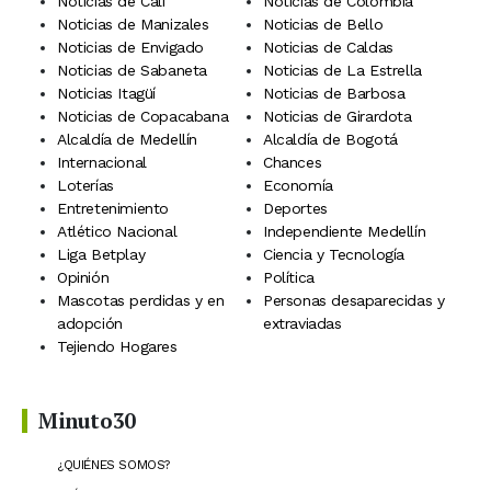
Noticias de Cali
Noticias de Colombia
Noticias de Manizales
Noticias de Bello
Noticias de Envigado
Noticias de Caldas
Noticias de Sabaneta
Noticias de La Estrella
Noticias Itagüí
Noticias de Barbosa
Noticias de Copacabana
Noticias de Girardota
Alcaldía de Medellín
Alcaldía de Bogotá
Internacional
Chances
Loterías
Economía
Entretenimiento
Deportes
Atlético Nacional
Independiente Medellín
Liga Betplay
Ciencia y Tecnología
Opinión
Política
Mascotas perdidas y en
Personas desaparecidas y
adopción
extraviadas
Tejiendo Hogares
Minuto30
¿QUIÉNES SOMOS?