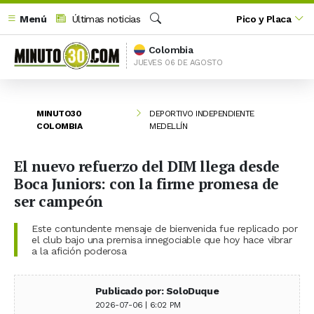
Menú
Últimas noticias
Pico y Placa
Buscar
Colombia
JUEVES 06 DE AGOSTO
MINUTO30
DEPORTIVO INDEPENDIENTE
COLOMBIA
MEDELLÍN
El nuevo refuerzo del DIM llega desde
Boca Juniors: con la firme promesa de
ser campeón
Este contundente mensaje de bienvenida fue replicado por
el club bajo una premisa innegociable que hoy hace vibrar
a la afición poderosa
Publicado por: SoloDuque
2026-07-06 | 6:02 PM