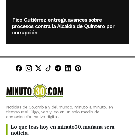
Fico Gutiérrez entrega avances sobre
procesos contra la Alcaldía de Quintero por
corrupción
Minuto30 en Facebook
Minuto30 en Instagram
Minuto30 en X (Twitter)
Minuto30 en TikTok
Canal de Minuto30 en T
Minuto30 en LinkedIn
Minuto30 en Pinte
Noticias de Colombia y del mundo, minuto a minuto, en
tiempo real. Oigo, veo y leo en un solo medio de
comunicación nativo digital.
Lo que leas hoy en minuto30, mañana será
noticia.