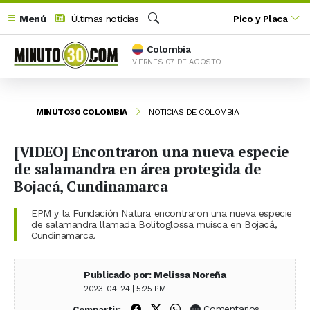
Menú
Últimas noticias
Pico y Placa
Buscar
Colombia
VIERNES 07 DE AGOSTO
MINUTO30 COLOMBIA
NOTICIAS DE COLOMBIA
[VIDEO] Encontraron una nueva especie
de salamandra en área protegida de
Bojacá, Cundinamarca
EPM y la Fundación Natura encontraron una nueva especie
de salamandra llamada Bolitoglossa muisca en Bojacá,
Cundinamarca.
Publicado por: Melissa Noreña
2023-04-24 | 5:25 PM
Compartir en Facebook
Compartir en X (Twitter)
Compartir en WhatsApp
Comentarios
Compartir: