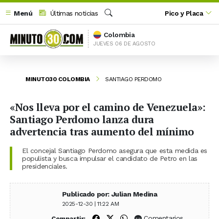
Menú
Últimas noticias
Pico y Placa
Buscar
Colombia
JUEVES 06 DE AGOSTO
MINUTO30 COLOMBIA
SANTIAGO PERDOMO
«Nos lleva por el camino de Venezuela»:
Santiago Perdomo lanza dura
advertencia tras aumento del mínimo
El concejal Santiago Perdomo asegura que esta medida es
populista y busca impulsar el candidato de Petro en las
presidenciales.
Publicado por: Julian Medina
2025-12-30 | 11:22 AM
Compartir en Facebook
Compartir en X (Twitter)
Compartir en WhatsApp
Comentarios
Compartir: