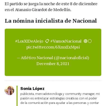
El partido se juega la noche de este 8 de diciembre
en el Atanasio Girardot de Medellín.
La nómina inicialista de Nacional
#LosXIDeAlejo
📋
#VamosNacional
🟢⚪️
pic.twitter.com/6XmxExMpsi
— Atlético Nacional (@nacionaloficial)
December 8, 2021
Sonia López
publicista, mercadotecnóloga y community manager, mi
pasión es entrelazar estrategias creativas con el poder
de la comunicación para ayudar a las personas y contar