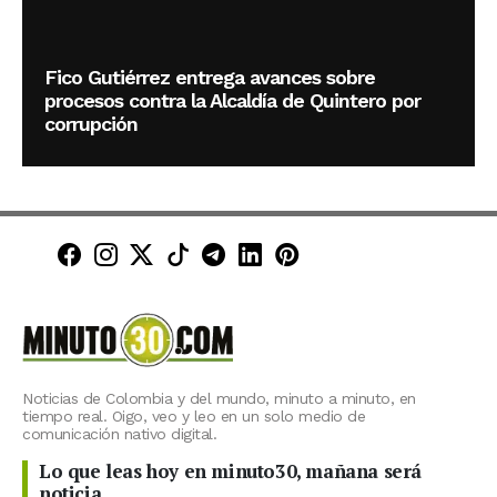
Fico Gutiérrez entrega avances sobre
procesos contra la Alcaldía de Quintero por
corrupción
Minuto30 en Facebook
Minuto30 en Instagram
Minuto30 en X (Twitter)
Minuto30 en TikTok
Canal de Minuto30 en T
Minuto30 en LinkedIn
Minuto30 en Pinte
Noticias de Colombia y del mundo, minuto a minuto, en
tiempo real. Oigo, veo y leo en un solo medio de
comunicación nativo digital.
Lo que leas hoy en minuto30, mañana será
noticia.