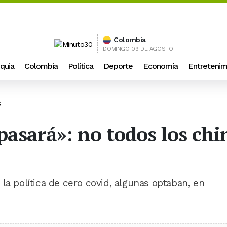
Colombia
DOMINGO 09 DE AGOSTO
quia
Colombia
Política
Deporte
Economía
Entretenim
S
asará»: no todos los chin
la política de cero covid, algunas optaban, en