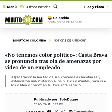
Menú
Últimas noticias
Pico y Placa
Buscar
Colombia
DOMINGO 09 DE AGOSTO
MINUTO30 COLOMBIA
NOTICIAS DE ANTIOQUIA
«No tenemos color político»: Casta Brava
se pronuncia tras ola de amenazas por
video de un empleado
Agradecieron la lealtad de sus comensales habituales y
extendieron una invitación a los nuevos visitantes, para que
los visiten y conozcan su excelente servicio
Publicado por: SoloDuque
2026-05-21 | 5:29 PM
Compartir en Facebook
Compartir en X (Twitter)
Compartir en WhatsApp
Comentarios
Compartir: