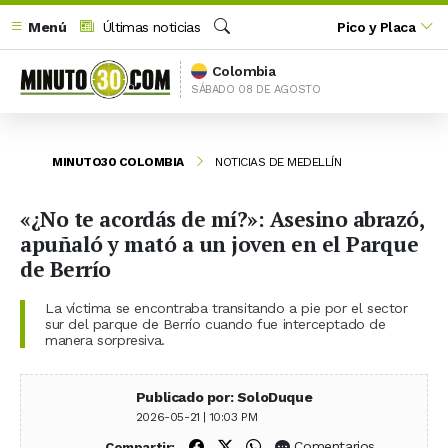
Menú
Últimas noticias
Pico y Placa
Buscar
Colombia
SÁBADO 08 DE AGOSTO
MINUTO30 COLOMBIA
NOTICIAS DE MEDELLÍN
«¿No te acordás de mí?»: Asesino abrazó,
apuñaló y mató a un joven en el Parque
de Berrío
La víctima se encontraba transitando a pie por el sector
sur del parque de Berrío cuando fue interceptado de
manera sorpresiva.
Publicado por: SoloDuque
2026-05-21 | 10:03 PM
Compartir en Facebook
Compartir en X (Twitter)
Compartir en WhatsApp
Comentarios
Compartir: