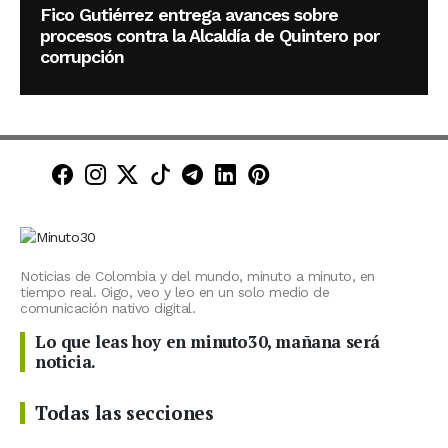
Fico Gutiérrez entrega avances sobre
procesos contra la Alcaldía de Quintero por
corrupción
Minuto30 en Facebook
Minuto30 en Instagram
Minuto30 en X (Twitter)
Minuto30 en TikTok
Canal de Minuto30 en T
Minuto30 en LinkedIn
Minuto30 en Pinte
Noticias de Colombia y del mundo, minuto a minuto, en
tiempo real. Oigo, veo y leo en un solo medio de
comunicación nativo digital.
Lo que leas hoy en minuto30, mañana será
noticia.
Todas las secciones