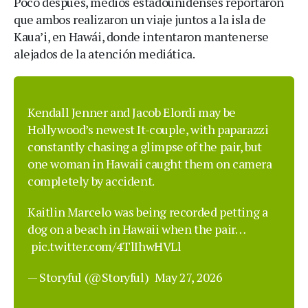
Poco después, medios estadounidenses reportaron
que ambos realizaron un viaje juntos a la isla de
Kaua’i, en Hawái, donde intentaron mantenerse
alejados de la atención mediática.
Kendall Jenner and Jacob Elordi may be
Hollywood’s newest It-couple, with paparazzi
constantly chasing a glimpse of the pair, but
one woman in Hawaii caught them on camera
completely by accident.
Kaitlin Marcelo was being recorded petting a
dog on a beach in Hawaii when the pair…
pic.twitter.com/4TlIhwHVLl
— Storyful (@Storyful)
May 27, 2026