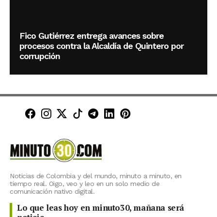
Fico Gutiérrez entrega avances sobre
procesos contra la Alcaldía de Quintero por
corrupción
Minuto30 en Facebook
Minuto30 en Instagram
Minuto30 en X (Twitter)
Minuto30 en TikTok
Canal de Minuto30 en T
Minuto30 en LinkedIn
Minuto30 en Pinte
Noticias de Colombia y del mundo, minuto a minuto, en
tiempo real. Oigo, veo y leo en un solo medio de
comunicación nativo digital.
Lo que leas hoy en minuto30, mañana será