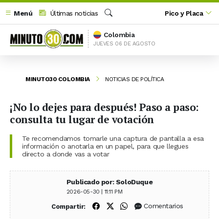
Menú
Últimas noticias
Pico y Placa
Buscar
Colombia
JUEVES 06 DE AGOSTO
MINUTO30 COLOMBIA
NOTICIAS DE POLÍTICA
¡No lo dejes para después! Paso a paso:
consulta tu lugar de votación
Te recomendamos tomarle una captura de pantalla a esa
información o anotarla en un papel, para que llegues
directo a donde vas a votar
Publicado por: SoloDuque
2026-05-30 | 11:11 PM
Compartir en Facebook
Compartir en X (Twitter)
Compartir en WhatsApp
Comentarios
Compartir: