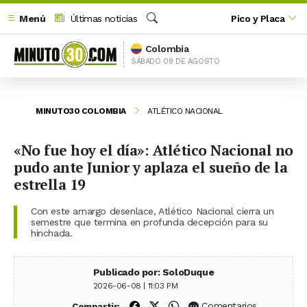
Menú
Últimas noticias
Pico y Placa
Buscar
Colombia
SÁBADO 08 DE AGOSTO
MINUTO30 COLOMBIA
ATLÉTICO NACIONAL
«No fue hoy el día»: Atlético Nacional no
pudo ante Junior y aplaza el sueño de la
estrella 19
Con este amargo desenlace, Atlético Nacional cierra un
semestre que termina en profunda decepción para su
hinchada.
Publicado por: SoloDuque
2026-06-08 | 11:03 PM
Compartir en Facebook
Compartir en X (Twitter)
Compartir en WhatsApp
Comentarios
Compartir: