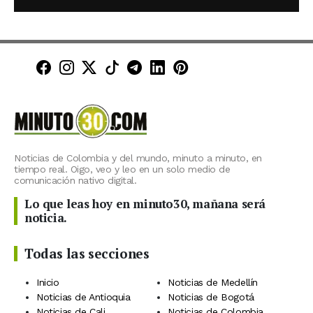
Minuto30 en Facebook
Minuto30 en Instagram
Minuto30 en X (Twitter)
Minuto30 en TikTok
Canal de Minuto30 en T
Minuto30 en LinkedIn
Minuto30 en Pinte
Noticias de Colombia y del mundo, minuto a minuto, en
tiempo real. Oigo, veo y leo en un solo medio de
comunicación nativo digital.
Lo que leas hoy en minuto30, mañana será
noticia.
Todas las secciones
Inicio
Noticias de Medellín
Noticias de Antioquia
Noticias de Bogotá
Noticias de Cali
Noticias de Colombia