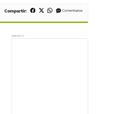
Compartir en Facebook
Compartir en X (Twitter)
Compartir en WhatsApp
Compartir:
Comentarios
ANUNCIO