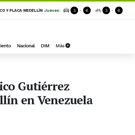
Jueves:
3
-
6
3
-
6
ICO Y PLACA MEDELLÍN
iento
Nacional
DIM
Más
Fico Gutiérrez
llín en Venezuela