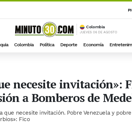
P
Colombia
JUEVES 06 DE AGOSTO
quia
Colombia
Política
Deporte
Economía
Entretenim
ue necesite invitación»: 
isión a Bomberos de Mede
a que necesite invitación. Pobre Venezuela y pobre
rbios»: Fico