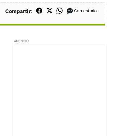
Compartir en Facebook
Compartir en X (Twitter)
Compartir en WhatsApp
Compartir:
Comentarios
ANUNCIO