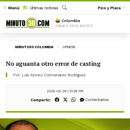
Menú
Últimas noticias
Pico y Placa
Buscar
Colombia
SÁBADO 08 DE AGOSTO
MINUTO30 COLOMBIA
OPINIÓN
No aguanta otro error de casting
Por: Luís Alonso Colmenares Rodríguez
2026-05-28 | 10:38 PM
Compartir en Facebook
Compartir en X (Twitter)
Compartir en WhatsApp
Comentarios
Compartir: