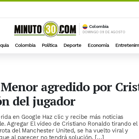
Colombia
DOMINGO 09 DE AGOSTO
quia
Colombia
Política
Deporte
Economía
Entretenim
! Menor agredido por Cri
ón del jugador
ida en Google Haz clic y recibe más noticias
. Agregar El vídeo de Cristiano Ronaldo tirando el
rrota del Manchester United, se ha vuelto viral y
que al parecer no tendrá solución. […]