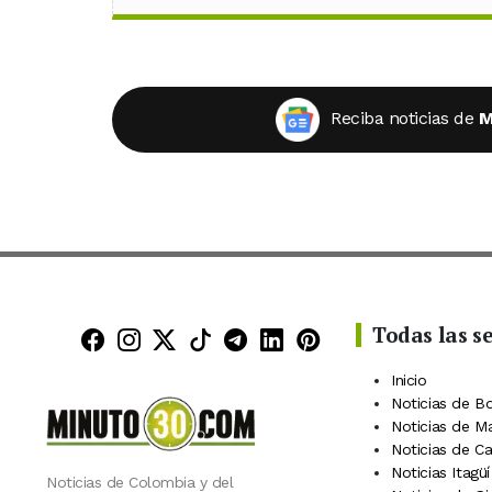
Reciba noticias de
M
Todas las s
Minuto30 en Facebook
Minuto30 en Instagram
Minuto30 en X (Twitter)
Minuto30 en TikTok
Canal de Minuto30 en
Minuto30 en Linke
Minuto30 en Pin
Inicio
Noticias de B
Noticias de M
Noticias de C
Noticias Itagüí
Noticias de Colombia y del