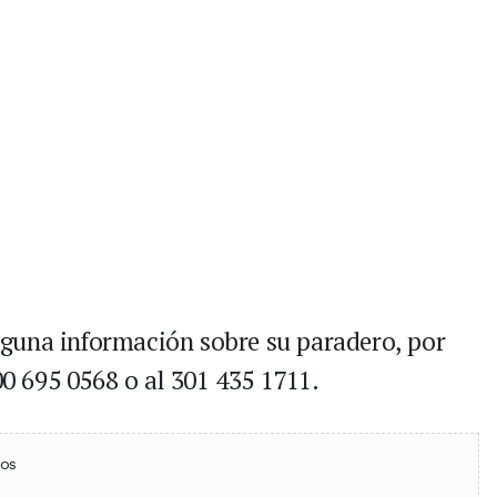
 alguna información sobre su paradero, por
 695 0568 o al 301 435 1711.
ebook
 (Twitter)
 en WhatsApp
ios