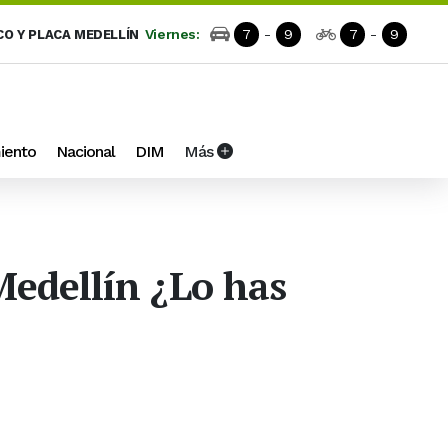
Viernes:
7
-
9
7
-
9
CO Y PLACA MEDELLÍN
iento
Nacional
DIM
Más
Medellín ¿Lo has