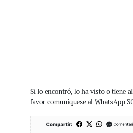
Si lo encontró, lo ha visto o tiene
favor comuníquese al WhatsApp 300
Compartir en Fac
Compartir en X
Compartir
Compartir:
Comentar