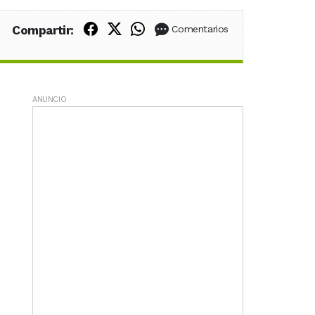
Compartir en Facebook
Compartir en X (Twitter)
Compartir en WhatsApp
Compartir:
Comentarios
ANUNCIO