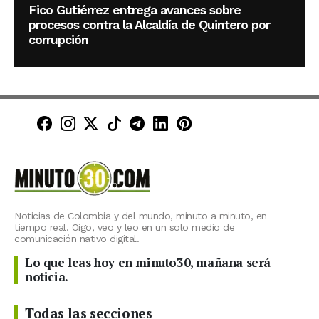
Fico Gutiérrez entrega avances sobre
procesos contra la Alcaldía de Quintero por
corrupción
Minuto30 en Facebook
Minuto30 en Instagram
Minuto30 en X (Twitter)
Minuto30 en TikTok
Canal de Minuto30 en T
Minuto30 en LinkedIn
Minuto30 en Pinte
Noticias de Colombia y del mundo, minuto a minuto, en
tiempo real. Oigo, veo y leo en un solo medio de
comunicación nativo digital.
Lo que leas hoy en minuto30, mañana será
noticia.
Todas las secciones