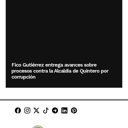
Fico Gutiérrez entrega avances sobre
procesos contra la Alcaldía de Quintero por
corrupción
Minuto30 en Facebook
Minuto30 en Instagram
Minuto30 en X (Twitter)
Minuto30 en TikTok
Canal de Minuto30 en T
Minuto30 en LinkedIn
Minuto30 en Pinte