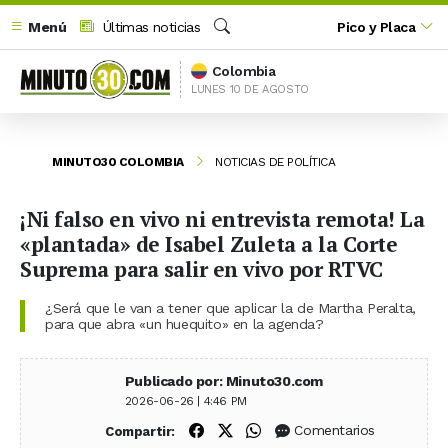
Menú
Últimas noticias
Pico y Placa
Buscar
Colombia
LUNES 10 DE AGOSTO
MINUTO30 COLOMBIA
NOTICIAS DE POLÍTICA
¡Ni falso en vivo ni entrevista remota! La
«plantada» de Isabel Zuleta a la Corte
Suprema para salir en vivo por RTVC
¿Será que le van a tener que aplicar la de Martha Peralta,
para que abra «un huequito» en la agenda?
Publicado por: Minuto30.com
2026-06-26 | 4:46 PM
Compartir en Facebook
Compartir en X (Twitter)
Compartir en WhatsApp
Comentarios
Compartir: