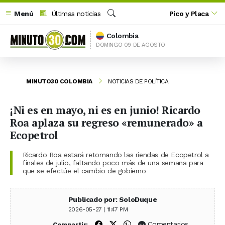
Menú
Últimas noticias
Pico y Placa
Buscar
Colombia
DOMINGO 09 DE AGOSTO
MINUTO30 COLOMBIA
NOTICIAS DE POLÍTICA
¡Ni es en mayo, ni es en junio! Ricardo
Roa aplaza su regreso «remunerado» a
Ecopetrol
Ricardo Roa estará retomando las riendas de Ecopetrol a
finales de julio, faltando poco más de una semana para
que se efectúe el cambio de gobierno
Publicado por: SoloDuque
2026-05-27 | 11:47 PM
Compartir en Facebook
Compartir en X (Twitter)
Compartir en WhatsApp
Comentarios
Compartir: