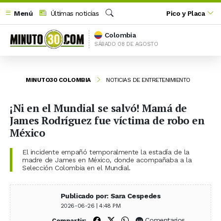
Menú
Últimas noticias
Pico y Placa
Buscar
Colombia
SÁBADO 08 DE AGOSTO
MINUTO30 COLOMBIA
NOTICIAS DE ENTRETENIMIENTO
¡Ni en el Mundial se salvó! Mamá de
James Rodríguez fue víctima de robo en
México
El incidente empañó temporalmente la estadía de la
madre de James en México, donde acompañaba a la
Selección Colombia en el Mundial.
Publicado por: Sara Cespedes
2026-06-26 | 4:48 PM
Compartir en Facebook
Compartir en X (Twitter)
Compartir en WhatsApp
Comentarios
Compartir: