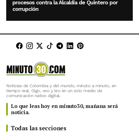
procesos contra la Alcaldía de Quintero por
corrupción
Minuto30 en Facebook
Minuto30 en Instagram
Minuto30 en X (Twitter)
Minuto30 en TikTok
Canal de Minuto30 en T
Minuto30 en LinkedIn
Minuto30 en Pinte
Noticias de Colombia y del mundo, minuto a minuto, en
tiempo real. Oigo, veo y leo en un solo medio de
comunicación nativo digital.
Lo que leas hoy en minuto30, mañana será
noticia.
Todas las secciones