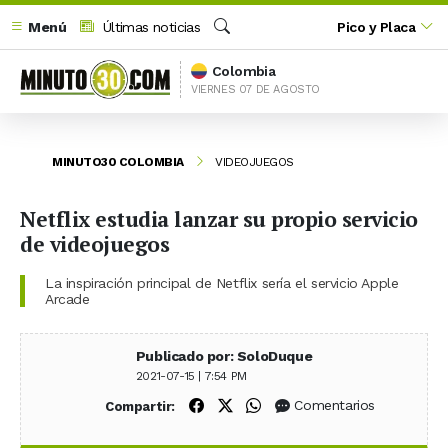
Menú
Últimas noticias
Pico y Placa
Buscar
Colombia
VIERNES 07 DE AGOSTO
MINUTO30 COLOMBIA
VIDEOJUEGOS
Netflix estudia lanzar su propio servicio
de videojuegos
La inspiración principal de Netflix sería el servicio Apple
Arcade
Publicado por: SoloDuque
2021-07-15 | 7:54 PM
Compartir en Facebook
Compartir en X (Twitter)
Compartir en WhatsApp
Comentarios
Compartir: