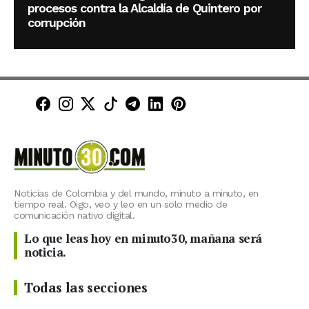
procesos contra la Alcaldía de Quintero por
corrupción
Minuto30 en Facebook
Minuto30 en Instagram
Minuto30 en X (Twitter)
Minuto30 en TikTok
Canal de Minuto30 en T
Minuto30 en LinkedIn
Minuto30 en Pinte
Noticias de Colombia y del mundo, minuto a minuto, en
tiempo real. Oigo, veo y leo en un solo medio de
comunicación nativo digital.
Lo que leas hoy en minuto30, mañana será
noticia.
Todas las secciones