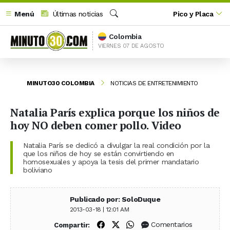
Menú
Últimas noticias
Pico y Placa
Buscar
Colombia
VIERNES 07 DE AGOSTO
MINUTO30 COLOMBIA
NOTICIAS DE ENTRETENIMIENTO
Natalia París explica porque los niños de
hoy NO deben comer pollo. Video
Natalia París se dedicó a divulgar la real condición por la
que los niños de hoy se están convirtiendo en
homosexuales y apoya la tesis del primer mandatario
boliviano
Publicado por: SoloDuque
2013-03-18 | 12:01 AM
Compartir en Facebook
Compartir en X (Twitter)
Compartir en WhatsApp
Comentarios
Compartir: