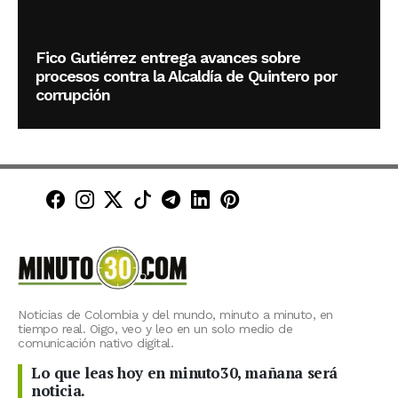
Fico Gutiérrez entrega avances sobre
procesos contra la Alcaldía de Quintero por
corrupción
Minuto30 en Facebook
Minuto30 en Instagram
Minuto30 en X (Twitter)
Minuto30 en TikTok
Canal de Minuto30 en T
Minuto30 en LinkedIn
Minuto30 en Pinte
Noticias de Colombia y del mundo, minuto a minuto, en
tiempo real. Oigo, veo y leo en un solo medio de
comunicación nativo digital.
Lo que leas hoy en minuto30, mañana será
noticia.