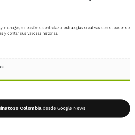
 manager, mi pasión es entrelazar estrategias creativas con el poder de
 y contar sus valiosas historias.
ebook
 (Twitter)
 en WhatsApp
ios
inuto30 Colombia
desde Google News