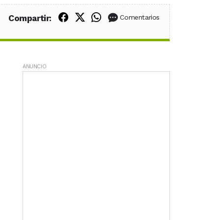
Compartir en Facebook
Compartir en X (Twitter)
Compartir en WhatsApp
Compartir:
Comentarios
ANUNCIO