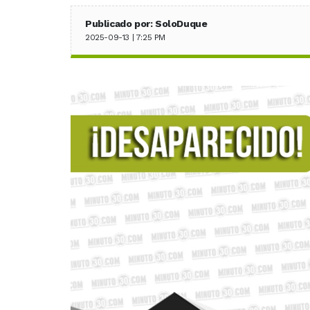
Publicado por: SoloDuque
2025-09-13 | 7:25 PM