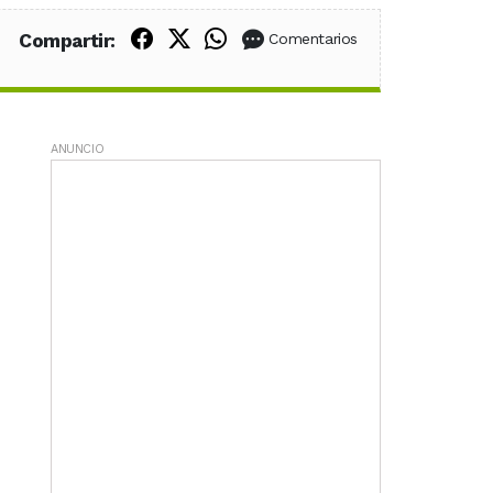
Compartir en Facebook
Compartir en X (Twitter)
Compartir en WhatsApp
Compartir:
Comentarios
ANUNCIO