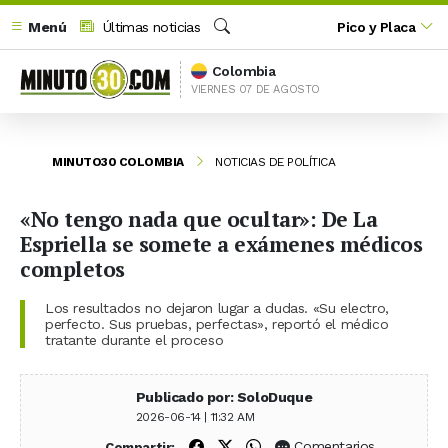
Menú
Últimas noticias
Pico y Placa
Buscar
Colombia
VIERNES 07 DE AGOSTO
MINUTO30 COLOMBIA
NOTICIAS DE POLÍTICA
«No tengo nada que ocultar»: De La
Espriella se somete a exámenes médicos
completos
Los resultados no dejaron lugar a dudas. «Su electro,
perfecto. Sus pruebas, perfectas», reportó el médico
tratante durante el proceso
Publicado por: SoloDuque
2026-06-14 | 11:32 AM
Compartir en Facebook
Compartir en X (Twitter)
Compartir en WhatsApp
Comentarios
Compartir: