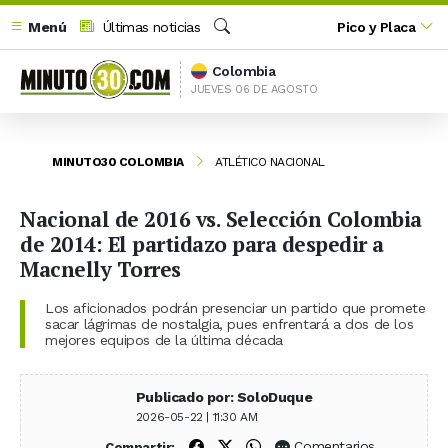
Menú
Últimas noticias
Pico y Placa
Buscar
Colombia
JUEVES 06 DE AGOSTO
MINUTO30 COLOMBIA
ATLÉTICO NACIONAL
Nacional de 2016 vs. Selección Colombia
de 2014: El partidazo para despedir a
Macnelly Torres
Los aficionados podrán presenciar un partido que promete
sacar lágrimas de nostalgia, pues enfrentará a dos de los
mejores equipos de la última década
Publicado por: SoloDuque
2026-05-22 | 11:30 AM
Compartir en Facebook
Compartir en X (Twitter)
Compartir en WhatsApp
Comentarios
Compartir: