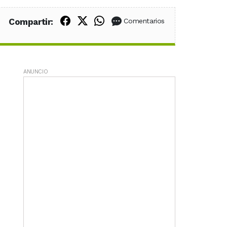
Compartir en Facebook
Compartir en X (Twitter)
Compartir en WhatsApp
Compartir:
Comentarios
ANUNCIO