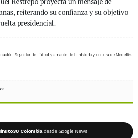
nuel Restrepo proyecta un mensaje de
anas, reiterando su confianza y su objetivo
vuelta presidencial.
cación. Seguidor del fútbol y amante de la historia y cultura de Medellín.
ebook
 (Twitter)
 en WhatsApp
ios
inuto30 Colombia
desde Google News