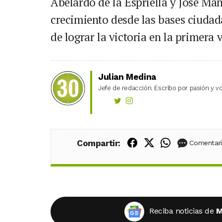
Abelardo de la Espriella y José Ma
crecimiento desde las bases ciudad
de lograr la victoria en la primera 
Julian Medina
Jefe de redacción. Escribo por pasión y vo
Compartir en Fac
Compartir en X
Compartir
Compartir:
Comentar
Reciba noticias de
M