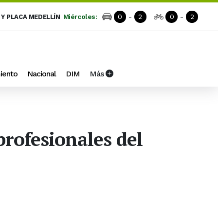
Miércoles:
0
-
2
0
-
2
 Y PLACA MEDELLÍN
iento
Nacional
DIM
Más
profesionales del