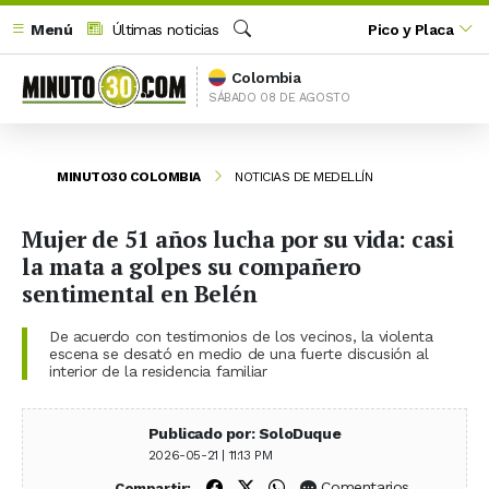
Menú
Últimas noticias
Pico y Placa
Buscar
Colombia
SÁBADO 08 DE AGOSTO
MINUTO30 COLOMBIA
NOTICIAS DE MEDELLÍN
Mujer de 51 años lucha por su vida: casi
la mata a golpes su compañero
sentimental en Belén
De acuerdo con testimonios de los vecinos, la violenta
escena se desató en medio de una fuerte discusión al
interior de la residencia familiar
Publicado por: SoloDuque
2026-05-21 | 11:13 PM
Compartir en Facebook
Compartir en X (Twitter)
Compartir en WhatsApp
Comentarios
Compartir: