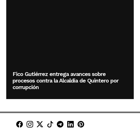
Fico Gutiérrez entrega avances sobre
procesos contra la Alcaldía de Quintero por
corrupción
Minuto30 en Facebook
Minuto30 en Instagram
Minuto30 en X (Twitter)
Minuto30 en TikTok
Canal de Minuto30 en T
Minuto30 en LinkedIn
Minuto30 en Pinte