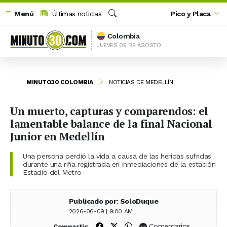
Menú
Últimas noticias
Pico y Placa
Buscar
Colombia
JUEVES 06 DE AGOSTO
MINUTO30 COLOMBIA
NOTICIAS DE MEDELLÍN
Un muerto, capturas y comparendos: el
lamentable balance de la final Nacional
Junior en Medellín
Una persona perdió la vida a causa de las heridas sufridas
durante una riña registrada en inmediaciones de la estación
Estadio del Metro
Publicado por: SoloDuque
2026-06-09 | 9:00 AM
Compartir en Facebook
Compartir en X (Twitter)
Compartir en WhatsApp
Comentarios
Compartir: