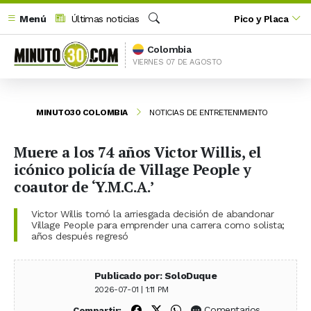
Menú
Últimas noticias
Pico y Placa
Buscar
Colombia
VIERNES 07 DE AGOSTO
MINUTO30 COLOMBIA
NOTICIAS DE ENTRETENIMIENTO
Muere a los 74 años Victor Willis, el
icónico policía de Village People y
coautor de ‘Y.M.C.A.’
Victor Willis tomó la arriesgada decisión de abandonar
Village People para emprender una carrera como solista;
años después regresó
Publicado por: SoloDuque
2026-07-01 | 1:11 PM
Compartir en Facebook
Compartir en X (Twitter)
Compartir en WhatsApp
Comentarios
Compartir: