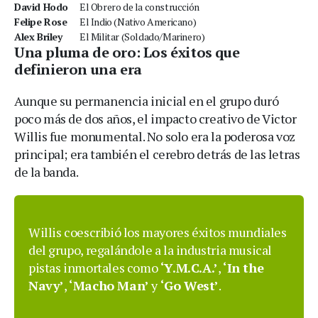
David Hodo
El Obrero de la construcción
Felipe Rose
El Indio (Nativo Americano)
Alex Briley
El Militar (Soldado/Marinero)
Una pluma de oro: Los éxitos que
definieron una era
Aunque su permanencia inicial en el grupo duró
poco más de dos años, el impacto creativo de Victor
Willis fue monumental. No solo era la poderosa voz
principal; era también el cerebro detrás de las letras
de la banda.
Willis coescribió los mayores éxitos mundiales
del grupo, regalándole a la industria musical
pistas inmortales como
‘Y.M.C.A.’
,
‘In the
Navy’
,
‘Macho Man’
y
‘Go West’
.