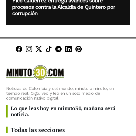
Fico Gutiérrez entrega avances sobre
procesos contra la Alcaldía de Quintero por
corrupción
Minuto30 en Facebook
Minuto30 en Instagram
Minuto30 en X (Twitter)
Minuto30 en TikTok
Canal de Minuto30 en T
Minuto30 en LinkedIn
Minuto30 en Pinte
Noticias de Colombia y del mundo, minuto a minuto, en
tiempo real. Oigo, veo y leo en un solo medio de
comunicación nativo digital.
Lo que leas hoy en minuto30, mañana será
noticia.
Todas las secciones