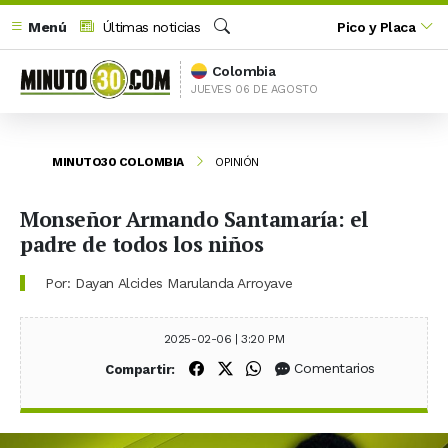
Menú
Últimas noticias
Pico y Placa
Buscar
Colombia
JUEVES 06 DE AGOSTO
MINUTO30 COLOMBIA
OPINIÓN
Monseñor Armando Santamaría: el
padre de todos los niños
Por: Dayan Alcides Marulanda Arroyave
2025-02-06 | 3:20 PM
Compartir en Facebook
Compartir en X (Twitter)
Compartir en WhatsApp
Comentarios
Compartir: