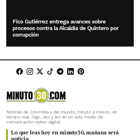
Fico Gutiérrez entrega avances sobre
procesos contra la Alcaldía de Quintero por
corrupción
Minuto30 en Facebook
Minuto30 en Instagram
Minuto30 en X (Twitter)
Minuto30 en TikTok
Canal de Minuto30 en T
Minuto30 en LinkedIn
Minuto30 en Pinte
Noticias de Colombia y del mundo, minuto a minuto, en
tiempo real. Oigo, veo y leo en un solo medio de
comunicación nativo digital.
Lo que leas hoy en minuto30, mañana será
noticia.