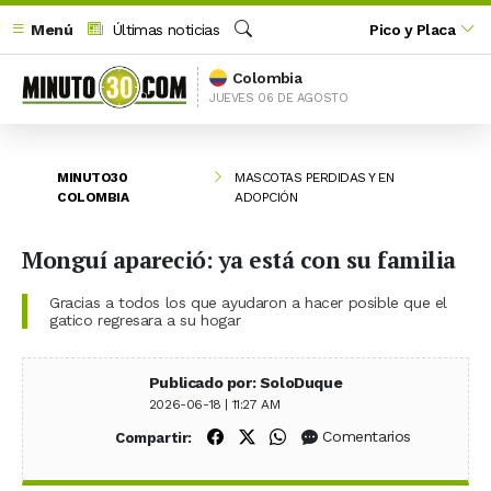
Menú
Últimas noticias
Pico y Placa
Buscar
Colombia
JUEVES 06 DE AGOSTO
MINUTO30
MASCOTAS PERDIDAS Y EN
COLOMBIA
ADOPCIÓN
Monguí apareció: ya está con su familia
Gracias a todos los que ayudaron a hacer posible que el
gatico regresara a su hogar
Publicado por: SoloDuque
2026-06-18 | 11:27 AM
Compartir en Facebook
Compartir en X (Twitter)
Compartir en WhatsApp
Comentarios
Compartir: