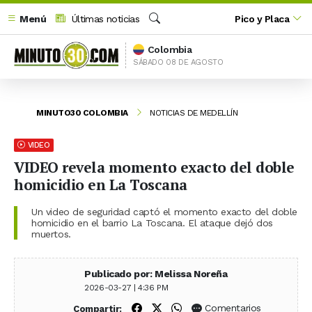
Menú
Últimas noticias
Pico y Placa
Buscar
Colombia
SÁBADO 08 DE AGOSTO
MINUTO30 COLOMBIA
NOTICIAS DE MEDELLÍN
VIDEO
VIDEO revela momento exacto del doble
homicidio en La Toscana
Un video de seguridad captó el momento exacto del doble
homicidio en el barrio La Toscana. El ataque dejó dos
muertos.
Publicado por: Melissa Noreña
2026-03-27 | 4:36 PM
Compartir en Facebook
Compartir en X (Twitter)
Compartir en WhatsApp
Comentarios
Compartir: