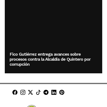
Fico Gutiérrez entrega avances sobre
procesos contra la Alcaldía de Quintero por
corrupción
Minuto30 en Facebook
Minuto30 en Instagram
Minuto30 en X (Twitter)
Minuto30 en TikTok
Canal de Minuto30 en T
Minuto30 en LinkedIn
Minuto30 en Pinte